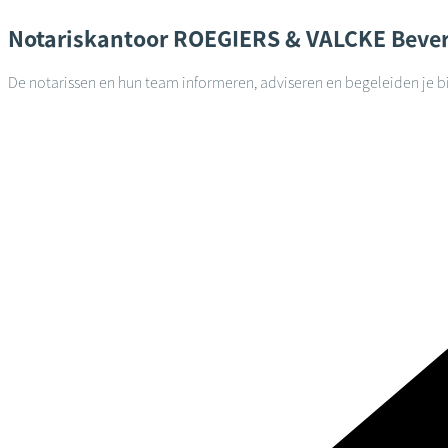
Notariskantoor
ROEGIERS & VALCKE
Beve
De notarissen en hun team informeren, adviseren en begeleiden je bi