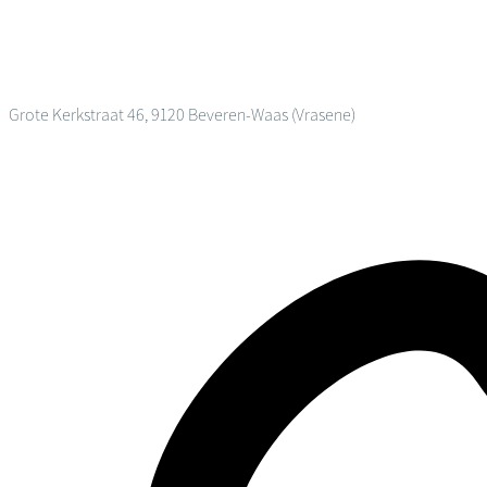
Grote Kerkstraat 46, 9120 Beveren-Waas (Vrasene)