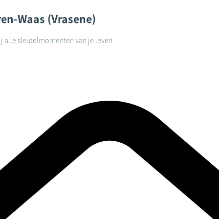
ren-Waas (Vrasene)
j alle sleutelmomenten van je leven.